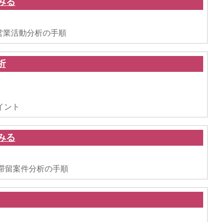
みる
。
った営業活動分析の手順
析
。
イント
みる
。
使った滞留案件分析の手順
。