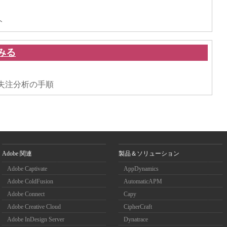
ト
みる
。
使った失注分析の手順
Adobe 関連
製品＆ソリューション
Adobe Captivate
AppDynamics
Adobe ColdFusion
AutomaticAPM
Adobe Connect
Capy
Adobe Creative Cloud
CipherCraft
Adobe InDesign Server
Dynatrace