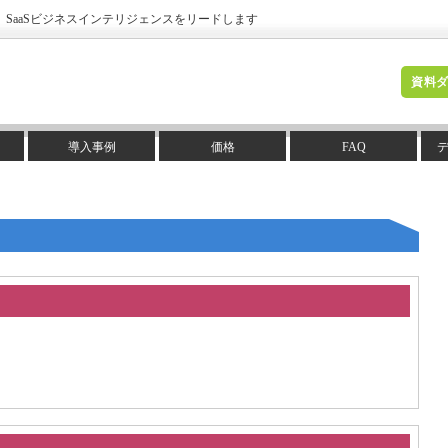
a」 SaaSビジネスインテリジェンスをリードします
資料
導入事例
価格
FAQ
。