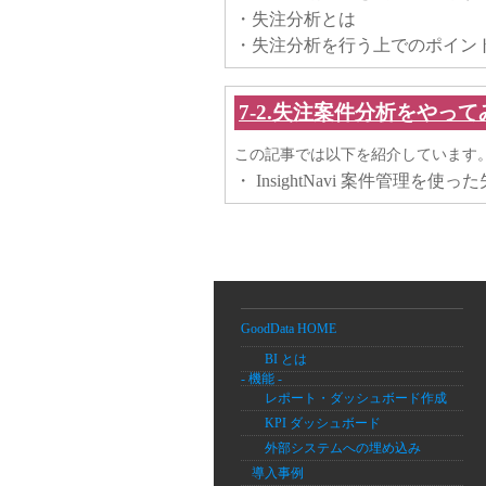
・失注分析とは
・失注分析を行う上でのポイン
7-2.失注案件分析をやって
この記事では以下を紹介しています
・ InsightNavi 案件管理を
GoodData HOME
BI とは
- 機能 -
レポート・ダッシュボード作成
KPI ダッシュボード
外部システムへの埋め込み
導入事例