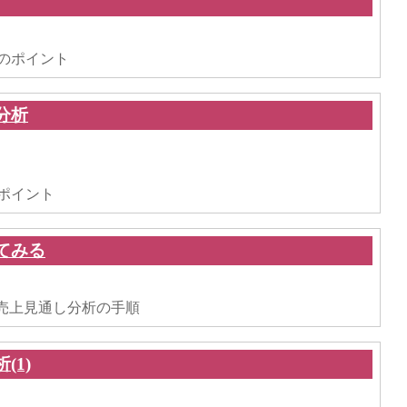
。
のポイント
分析
。
ポイント
ってみる
。
使った売上見通し分析の手順
(1)
。