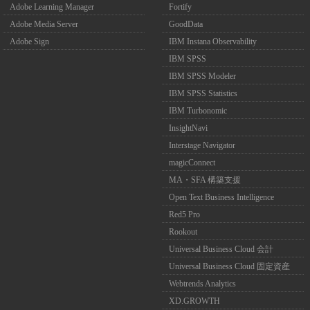
Adobe Learning Manager
Fortify
Adobe Media Server
GoodData
Adobe Sign
IBM Instana Observability
IBM SPSS
IBM SPSS Modeler
IBM SPSS Statistics
IBM Turbonomic
InsightNavi
Interstage Navigator
magicConnect
MA・SFA 構築支援
Open Text Business Intelligence
Red5 Pro
Rookout
Universal Business Cloud 会計
Universal Business Cloud 固定資産
Webtrends Analytics
XD.GROWTH