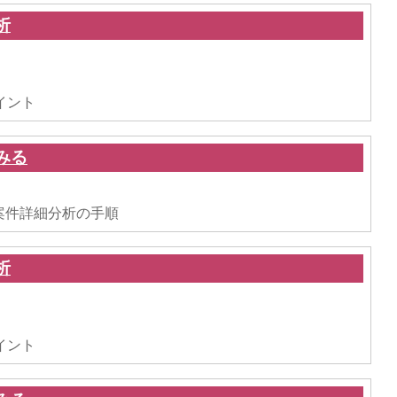
析
。
ポイント
みる
。
った案件詳細分析の手順
析
。
イント