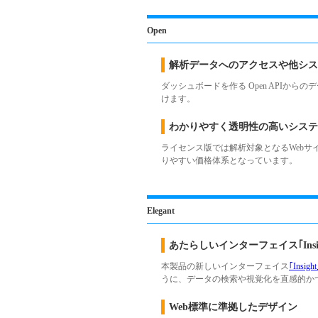
Open
解析データへのアクセスや他シス
ダッシュボードを作る Open APIか
けます。
わかりやすく透明性の高いシステ
ライセンス版では解析対象となるWeb
りやすい価格体系となっています。
Elegant
あたらしいインターフェイス｢Insig
本製品の新しいインターフェイス
｢Insight
うに、データの検索や視覚化を直感的か
Web標準に準拠したデザイン