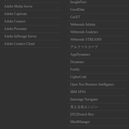
InsightNavi
Adobe Media Server
GoodData
Adobe Captivate
GuiXT
Adobe Connect
Webtrends Infinity
Adobe Presenter
Webtrends Analytics
Adobe InDesign Server
Webtrends STREAMS
Adobe Creative Cloud
アルファスコープ
AppDynamics
Dynatrace
Fortify
CipherCraft
Open Text Business Intelligence
IBM SPSS
Interstage Navigator
見える化エンジン
[IN2]Search Box
MindManager