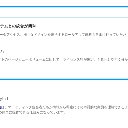
テムとの統合が簡単
らのデータアクセス、様々なドメインを統括するロールアップ解析も自由に行っていただ
ム
サイトのページビューボリュームに応じて、ライセンス料が確定。予算化しやすく分か
ht｣
｣
は、マーケティング担当者たちが情報から即座にその本質的な実態を理解できるよ
つ簡単に操作できる仕組みになっています。