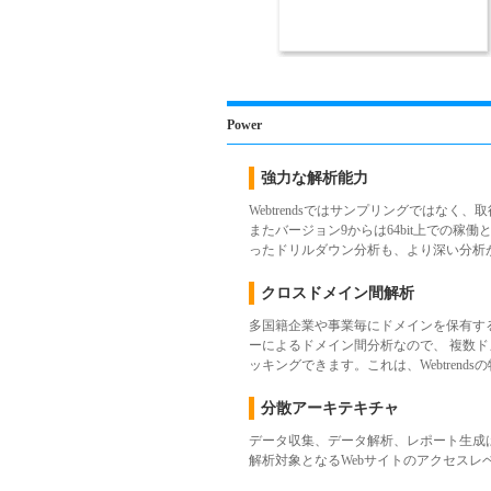
Power
強力な解析能力
Webtrendsではサンプリングではなく
またバージョン9からは64bit上での
ったドリルダウン分析も、より深い分析
クロスドメイン間解析
多国籍企業や事業毎にドメインを保有する
ーによるドメイン間分析なので、 複数
ッキングできます。これは、Webtrend
分散アーキテキチャ
データ収集、データ解析、レポート生成
解析対象となるWebサイトのアクセス