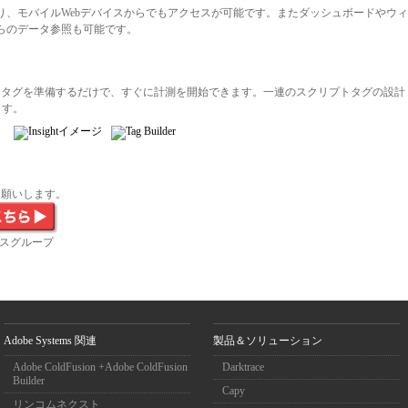
り、モバイルWebデバイスからでもアクセスが可能です。またダッシュボードやウィ
らのデータ参照も可能です。
トタグを準備するだけで、すぐに計測を開始できます。一連のスクリプトタグの設計
ます。
でお願いします。
スグループ
Adobe Systems 関連
製品＆ソリューション
Adobe ColdFusion +Adobe ColdFusion
Darktrace
Builder
Capy
リンコムネクスト