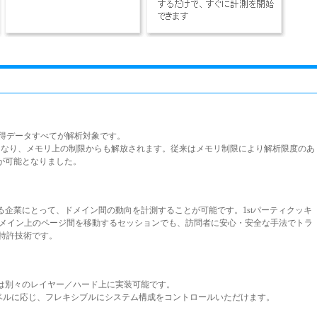
、取得データすべてが解析対象です。
稼働となり、メモリ上の制限からも解放されます。従来はメモリ制限により解析限度のあ
が可能となりました。
企業にとって、ドメイン間の動向を計測することが可能です。1stパーティクッキ
ドメイン上のページ間を移動するセッションでも、訪問者に安心・安全な手法でトラ
sの特許技術です。
は別々のレイヤー／ハード上に実装可能です。
レベルに応じ、フレキシブルにシステム構成をコントロールいただけます。