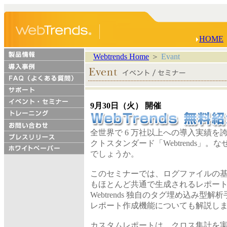
HOME
Webtrends Home
＞
Evant
9月30日（火） 開催
全世界で 6 万社以上への導入実績を
クトスタンダード「Webtrends」。な
でしょうか。
このセミナーでは、ログファイルの
もほとんど共通で生成されるレポート
Webtrends 独自のタグ埋め込み
レポート作成機能についても解説し
カスタムレポートは、クロス集計を実現す