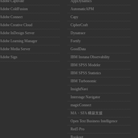
Adobe Captivate
AppDynamics
Adobe ColdFusion
AutomaticAPM
Adobe Connect
Capy
Adobe Creative Cloud
CipherCraft
Adobe InDesign Server
Dynatrace
Adobe Learning Manager
Fortify
Adobe Media Server
GoodData
Adobe Sign
IBM Instana Observability
IBM SPSS Modeler
IBM SPSS Statistics
IBM Turbonomic
InsightNavi
Interstage Navigator
magicConnect
MA・SFA 構築支援
Open Text Business Intelligence
Red5 Pro
Rookout