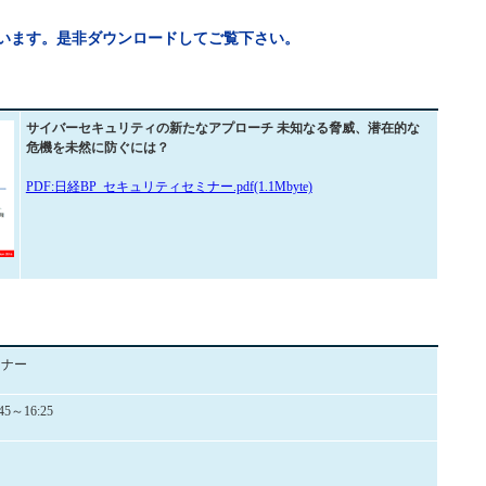
ています。是非ダウンロードしてご覧下さい。
サイバーセキュリティの新たなアプローチ 未知なる脅威、潜在的な
危機を未然に防ぐには？
PDF:日経BP_セキュリティセミナー.pdf(1.1Mbyte)
ミナー
5～16:25