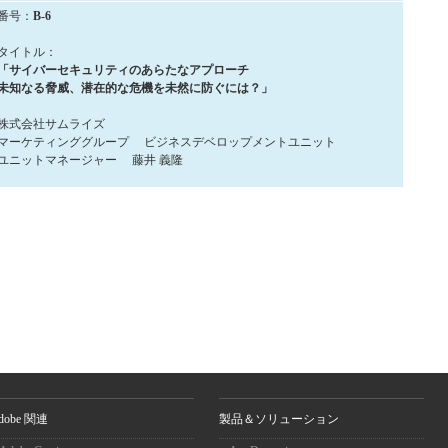
番号：
B-6
タイトル：
「サイバーセキュリティのあらたなアプローチ
未知なる脅威、潜在的な危機を未然に防ぐには？」
株式会社サムライズ
マーケティンググループ ビジネスデベロップメントユニット
ユニットマネージャー 藤井 義隆
dobe 関連
製品＆ソリューション