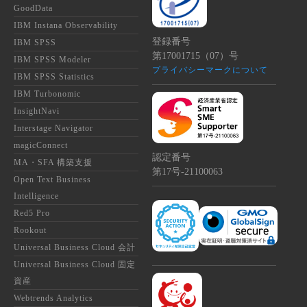
GoodData
IBM Instana Observability
登録番号
IBM SPSS
第17001715（07）号
IBM SPSS Modeler
プライバシーマークについて
IBM SPSS Statistics
IBM Turbonomic
InsightNavi
Interstage Navigator
magicConnect
認定番号
MA・SFA 構築支援
第17号‐21100063
Open Text Business
Intelligence
Red5 Pro
Rookout
Universal Business Cloud 会計
Universal Business Cloud 固定
資産
Webtrends Analytics