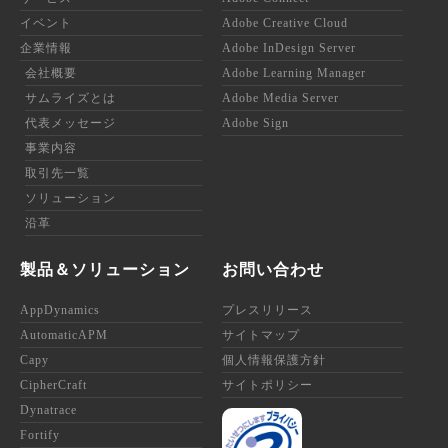
イベント
Adobe Creative Cloud
企業情報
Adobe InDesign Server
会社概要
Adobe Learning Manager
サムライズとは
Adobe Media Server
代表メッセージ
Adobe Sign
事業内容
取引先一覧
ソリューション
沿革
製品＆ソリューション
お問い合わせ
AppDynamics
プレスリリース
AutomaticAPM
サイトマップ
Capy
個人情報保護方針
CipherCraft
サイトポリシー
Dynatrace
Fortify