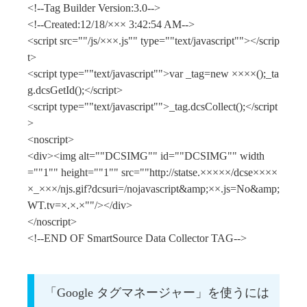
<!--Tag Builder Version:3.0-->
<!--Created:12/18/××× 3:42:54 AM-->
<script src=""/js/×××.js"" type=""text/javascript""></scrip
t>
<script type=""text/javascript"">var _tag=new ××××();_ta
g.dcsGetId();</script>
<script type=""text/javascript"">_tag.dcsCollect();</script
>
<noscript>
<div><img alt=""DCSIMG"" id=""DCSIMG"" width
=""1"" height=""1"" src=""http://statse.×××××/dcse××××
×_×××/njs.gif?dcsuri=/nojavascript&amp;××.js=No&amp;
WT.tv=×.×.×""/></div>
</noscript>
<!--END OF SmartSource Data Collector TAG-->
「Google タグマネージャー」を使うには