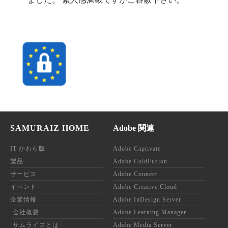
SAMURAIZ HOME
Adobe 関連
IT かわら版
Adobe Captivate
製品
Adobe ColdFusion
サービス
Adobe Connect
イベント
Adobe Creative Cloud
企業情報
Adobe InDesign Server
会社概要
Adobe Learning Manager
サムライズとは
Adobe Media Server