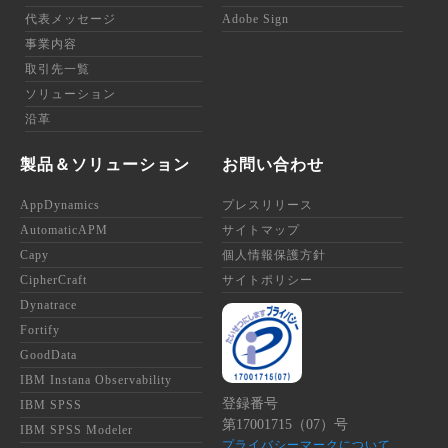
代表メッセージ
Adobe Sign
事業内容
取引先一覧
ソリューション
沿革
製品＆ソリューション
お問い合わせ
AppDynamics
プレスリリース
AutomaticAPM
サイトマップ
Capy
個人情報保護方針
CipherCraft
サイトポリシー
Dynatrace
Fortify
GoodData
IBM Instana Observability
登録番号
IBM SPSS
第17001715（07）号
IBM SPSS Modeler
プライバシーマークについて