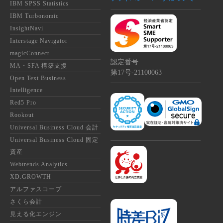
IBM SPSS Statistics
IBM Turbonomic
InsightNavi
Interstage Navigator
magicConnect
認定番号
MA・SFA 構築支援
第17号‐21100063
Open Text Business
Intelligence
Red5 Pro
Rookout
Universal Business Cloud 会計
Universal Business Cloud 固定
資産
Webtrends Analytics
XD.GROWTH
アルファスコープ
さくら会計
見える化エンジン