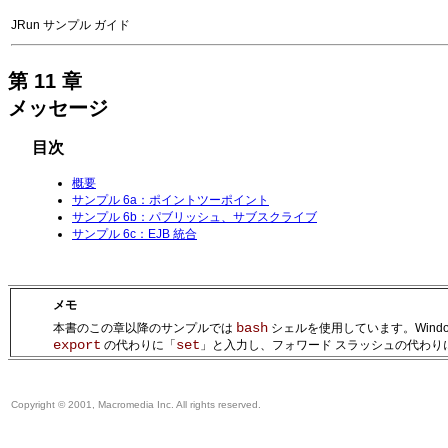
JRun サンプル ガイド
第 11 章
メッセージ
目次
概要
サンプル 6a：ポイントツーポイント
サンプル 6b：パブリッシュ、サブスクライブ
サンプル 6c：EJB 統合
メモ
bash
本書のこの章以降のサンプルでは
シェルを使用しています。Windo
export
set
の代わりに「
」と入力し、フォワード スラッシュの代わり
Copyright © 2001, Macromedia Inc. All rights reserved.