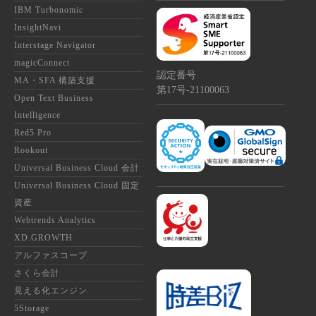
IBM Turbonomic
InsightNavi
Interstage Navigator
magicConnect
認定番号
MA・SFA 構築支援
第17号‐21100063
Open Text Business
Intelligence
Red5 Pro
Rookout
Universal Business Cloud 会計
Universal Business Cloud 固定
資産
Webtrends Analytics
XD.GROWTH
アルファスコープ
さくら会計
見える化エンジン
5Storage