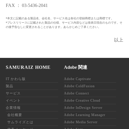
FAX ： 03-5436-2041
*本文に記載のある製品名、会社名、サービス名は各社の登録商標または商標です。
*プレスリリースに記載された製品の仕様、サービス内容などは発表日現在のものです。そ
の後予告なしに変更されることがあります。あらかじめご了承ください。
以上
SAMURAIZ HOME
Adobe 関連
IT かわら版
Adobe Captivate
製品
Adobe ColdFusion
サービス
Adobe Connect
イベント
Adobe Creative Cloud
企業情報
Adobe InDesign Server
会社概要
Adobe Learning Manager
サムライズとは
Adobe Media Server