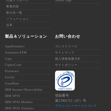
代表メッセージ
Adobe Sign
事業内容
取引先一覧
ソリューション
沿革
製品＆ソリューション
お問い合わせ
AppDynamics
プレスリリース
AutomaticAPM
サイトマップ
Capy
個人情報保護方針
CipherCraft
サイトポリシー
Dynatrace
Fortify
GoodData
IBM Instana Observability
登録番号
IBM SPSS
第17001715（07）号
IBM SPSS Modeler
プライバシーマークについて
IBM SPSS Statistics