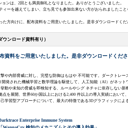
eセッションは、2回とも満員御礼となりました。ありがとうございました。
ティーを越えてしまい、立ち見でも参加出来ない方がおられましたこと
った方向けに、配布資料をご用意いたしました。是非ダウンロードくだ
ト（ダウンロード資料有り）
布資料をご用意いたしました。是非ダウンロードくださ
部脅威に対し、完璧な防御はもはや 不可能です。ダークトレースのEnterpri
り開発された機械学習と数学理論を駆使して、人工知能（AI）がネット
挙動や未知の脅威を即検知する、ルールやシグ ネチャに依存しない新
点を展開、世界60か国以上における2,400 件以上の導入実績において、
己学習型アプローチについて、最大の特徴である3Dグラフィックによ
Darktrace Enterprise Immune System
「WannaCry 検知のメカニズムとその導入効果」