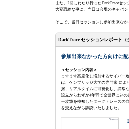
また、2回にわたり行ったDarkTrac
大変恐縮な事に、当日は会場のキャパシ
そこで、当日セッションに参加出来なか
DarkTrace セッションレポー
参加出来なかった方向けに配
＜セッション内容＞
ますます高度化し増加するサイバー攻撃や内
は、ケンブリッジ大学の専門家 によ
握、リアルタイムに可視化し、異常な
設立からわずか4年弱で全世界に24の拠
ー攻撃を検知したダークトレースの自
を交えながら詳説いたしました。