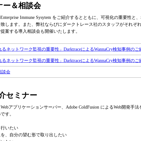
セミナー＆相談会
のEnterprise Immune Sysytem をご紹介するとともに、可視化の
介致します。また、弊社ならびにダークトレース社のスタッフがそれぞ
ご提案する導入相談会も開催いたします。
ネットワーク監視の重要性」DarktraceによるWannaCry検知事例のご
ネットワーク監視の重要性」DarktraceによるWannaCry検知事例のご
入相談会
n 紹介セミナー
bアプリケーションサーバー、Adobe ColdFusion によるWeb開
めです。
行いたい
を、自分の望む形で取り出したい