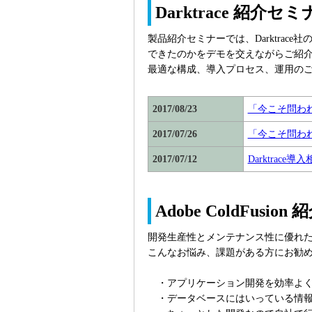
Darktrace 紹介
製品紹介セミナーでは、Darktrace社
できたのかをデモを交えながらご紹
最適な構成、導入プロセス、運用の
2017/08/23
「今こそ問われる
2017/07/26
「今こそ問われる
2017/07/12
Darktrace導
Adobe ColdFusio
開発生産性とメンテナンス性に優れたWe
こんなお悩み、課題がある方にお勧
・アプリケーション開発を効率よく
・データベースにはいっている情報