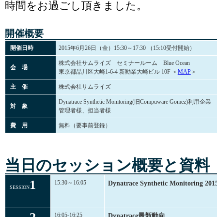
時間をお過ごし頂きました。
開催概要
開催日時
2015年6月26日（金）15:30～17:30 （15:10受付開始）
株式会社サムライズ セミナールーム Blue Ocean
会 場
東京都品川区大崎1-6-4 新勧業大崎ビル 10F ＜
MAP
＞
主 催
株式会社サムライズ
Dynatrace Synthetic Monitoring(旧Compuware Gomez)利用企
対 象
管理者様、担当者様
費 用
無料（要事前登録）
当日のセッション概要と資料
1
15:30
～16:05
Dynatrace Synthetic Monitoring
SESSION
16:05-16:25
Dynatrace最新動向