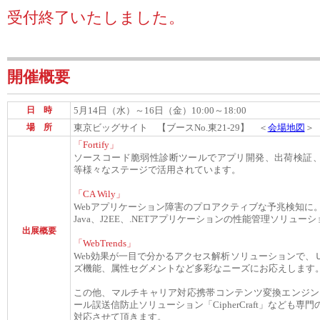
受付終了いたしました。
開催概要
日 時
5月14日（水）～16日（金）10:00～18:00
場 所
東京ビッグサイト 【ブースNo.東21-29】 ＜
会場地図
＞
「Fortify」
ソースコード脆弱性診断ツールでアプリ開発、出荷検証
等様々なステージで活用されています。
「CA Wily」
Webアプリケーション障害のプロアクティブな予兆検知に
Java、J2EE、.NETアプリケーションの性能管理ソリュー
出展概要
「WebTrends」
Web効果が一目で分かるアクセス解析ソリューションで、
ズ機能、属性セグメントなど多彩なニーズにお応えします
この他、マルチキャリア対応携帯コンテンツ変換エンジン「D
ール誤送信防止ソリューション「CipherCraft」なども専
対応させて頂きます。