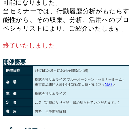
可能になりました。
当セミナーでは、行動履歴分析がもたら
能性から、その収集、分析、活用へのプ
ペシャリストにより、ご紹介いたします。
終了いたしました。
開催概要
開催日時
3月7日15:00～17:10(受付開始14:30)
株式会社サムライズ ブルーオーシャン（セミナールーム）
会 場
東京都品川区大崎1-6-4 新勧業大崎ビル 10F＜
MAP
＞
主 催
株式会社サムライズ
定 員
25名（定員になり次第、締め切らせていただきます。）
費 用
無料 ※事前登録制