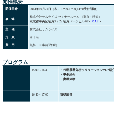
開催概要
開催日時
2013年10月24日（木） 15:00-17:00(14:30受付開始）
株式会社サムライズ セミナールーム （東京・晴海）
会 場
東京都中央区晴海3-2-22 晴海パークビル 6F＜
MAP
＞
主 催
株式会社サムライズ
定 員
若干名
費 用
無料 ※事前登録制
プログラム
15:00～16:40
・行動履歴分析ソリューションのご紹
・事例紹介
・実機体験
16:40～17:00
質疑応答