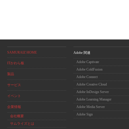
SAMURAIZ HOME
Adobe 関連
Adobe Captivate
ITかわら板
Adobe ColdFusion
製品
Adobe Connect
Adobe Creative Cloud
サービス
Adobe InDesign Server
イベント
Adobe Learning Manager
企業情報
Adobe Media Server
Adobe Sign
会社概要
サムライズとは