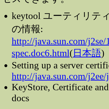
keytool ユーティ
の情報:
http://java.sun.com/j2se/
spec.doc6.html
(
日本語
)
Setting up a server certifi
http://java.sun.com/j2ee
KeyStore, Certificate an
docs