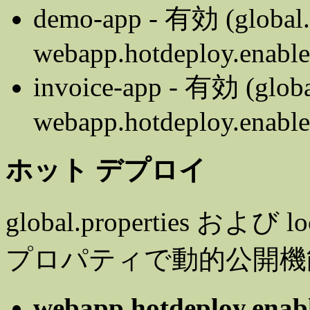
demo-app - 有効 (global.
webapp.hotdeploy.enable
invoice-app - 有効 (globa
webapp.hotdeploy.enable
ホット デプロイ
global.properties および
プロパティで動的公開機
webapp.hotdeploy.enabl