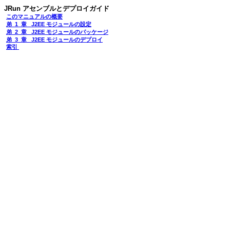
JRun アセンブルとデプロイガイド
このマニュアルの概要
弟 1 章 J2EE モジュールの設定
弟 2 章 J2EE モジュールのパッケージ
弟 3 章 J2EE モジュールのデプロイ
索引